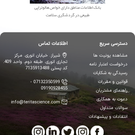
بانک اطلاعات مناطق دارای خواص هالوتراپی
طبیعی در گردشگری سلامت
دسترسی سریع
اطلاعات تماس
مشاهده یونیت ها
شیراز. خیابان انوری. مرکز
تجاری انوری. طبقه دوم. واحد 409.
درخواست اعتبار نامه
کد پستی 7135913488
رسیدگی به شکایات
قوانین و مقررات
07132350599 -
09190928455
راهنمای مشتریان
دعوت به همکاری
info@teritascience.com
سوالات متداول
انتقادات و پیشنهادات