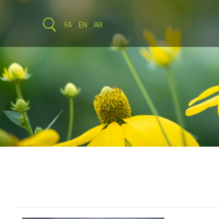
FA
/
EN
/
AR